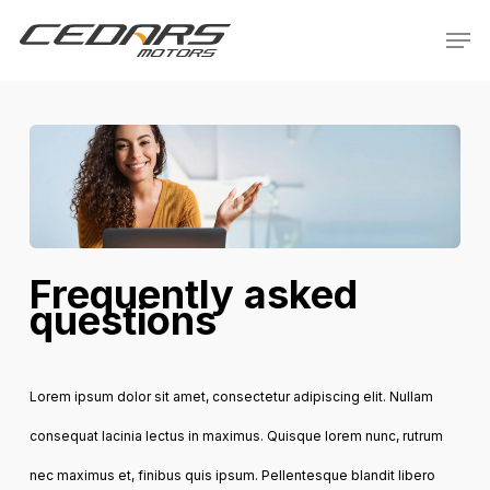
Skip
Menu
Men
to
main
content
Frequently asked
questions
Lorem ipsum dolor sit amet, consectetur adipiscing elit. Nullam
consequat lacinia lectus in maximus. Quisque lorem nunc, rutrum
nec maximus et, finibus quis ipsum. Pellentesque blandit libero